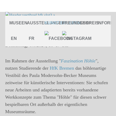
ARTist Talk mit Umtrunk
MUSEEN
AUSSTELLUNGEN
KUNST ERLEBEN
FREUNDESKREIS
SHOP
INFORMA
Künstler:innengespräch
ARTist Talk mit Umtrunk
EN
FR
Donnerstag, 6.6.2024, 16–17 Uhr
Im Rahmen der Ausstellung "
Faszination Höhle
",
nutzen Studierende der
HfK Bremen
das höhlenartige
Vestibül des Paula Modersohn-Becker Museums
zeitweise für künstlerische Interventionen: Sie schufen
neue Arbeiten und adaptierten bereits vorhandene
Werkkonzepte zum Thema "Höhle" für diesen schwer
bespielbaren Ort außerhalb der eigentlichen
Museumsräume.