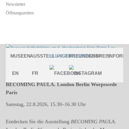
Newsletter
Öffnungszeiten
BECOMING PAULA. London Berlin
MUSEEN
AUSSTELLUNGEN
KUNST ERLEBEN
FREUNDESKREIS
SHOP
INFORMA
Worpswede Paris
EN
FR
Öffentliche Führung
BECOMING PAULA. London Berlin Worpswede
Paris
Samstag, 22.8.2026, 15.30–16.30 Uhr
Entdecken Sie die Ausstellung
BECOMING PAULA.