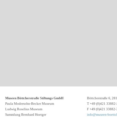
Museen Böttcherstraße Stiftungs GmbH
Böttcherstraße 6, 2
Paula Modersohn-Becker Museum
T +49 (0)421 33882-
Ludwig Roselius Museum
F +49 (0)421 33882-
Sammlung Bernhard Hoetger
info@museen-boettch