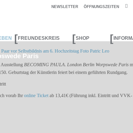
NEWSLETTER
ÖFFNUNGSZEITEN
[
[
[
EBEN
FREUNDESKREIS
SHOP
INFORM
swede Paris
 Ausstellung
BECOMING PAULA. London Berlin Worpswede Paris
mi
0. Geburtstag der Künstlerin feiert bei einem geführten Rundgang.
ritt
ich vorab Ihr
online Ticket
ab 13,41€ (Führung inkl. Eintritt und VVK-