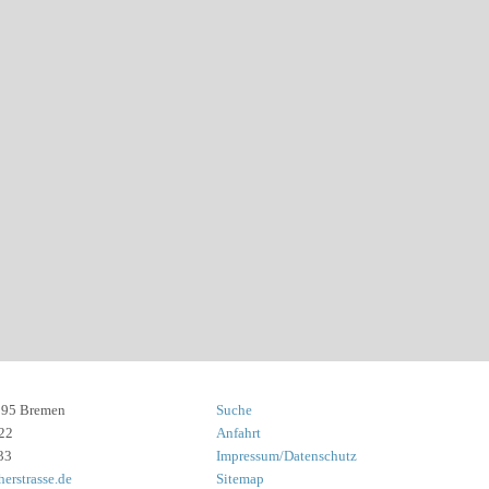
8195 Bremen
Suche
22
Anfahrt
33
Impressum/Datenschutz
erstrasse.de
Sitemap