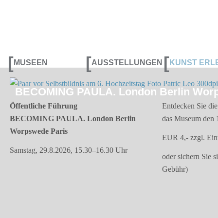
[
[
[
MUSEEN
AUSSTELLUNGEN
KUNST ERL
BECOMING PAULA. London Berlin Worp
Öffentliche Führung
Entdecken Sie die
BECOMING PAULA. London Berlin
das Museum den 15
Worpswede Paris
EUR 4,- zzgl. Eint
Samstag, 29.8.2026, 15.30–16.30 Uhr
oder sichern Sie s
Gebühr)