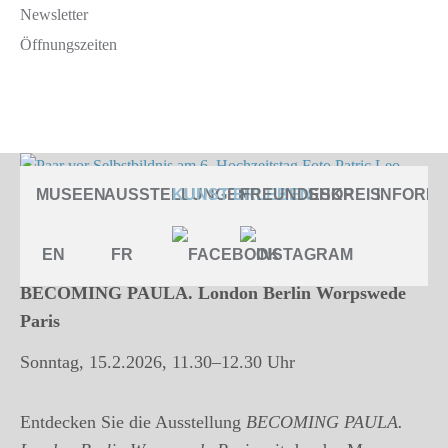
Newsletter
Öffnungszeiten
BECOMING PAULA. London Berlin
MUSEEN
AUSSTELLUNGEN
KUNST ERLEBEN
FREUNDESKREIS
SHOP
INFORMA
Worpswede Paris
EN
FR
Öffentliche Führung
BECOMING PAULA. London Berlin Worpswede
Paris
Sonntag, 15.2.2026, 11.30–12.30 Uhr
Entdecken Sie die Ausstellung
BECOMING PAULA.