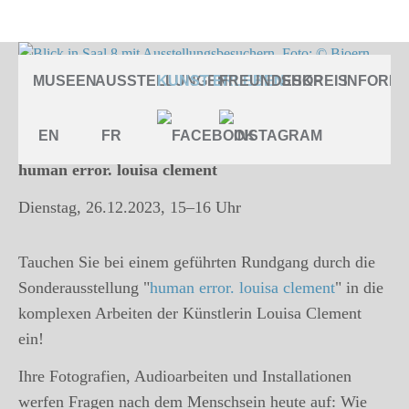
human error. louisa clement
MUSEEN
AUSSTELLUNGEN
KUNST ERLEBEN
FREUNDESKREIS
SHOP
INFORMA
EN
FR
Öffentliche Führung
human error. louisa clement
Dienstag, 26.12.2023, 15–16 Uhr
Tauchen Sie bei einem geführten Rundgang durch die
Sonderausstellung "
human error. louisa clement
" in die
komplexen Arbeiten der Künstlerin Louisa Clement
ein!
Ihre Fotografien, Audioarbeiten und Installationen
werfen Fragen nach dem Menschsein heute auf: Wie