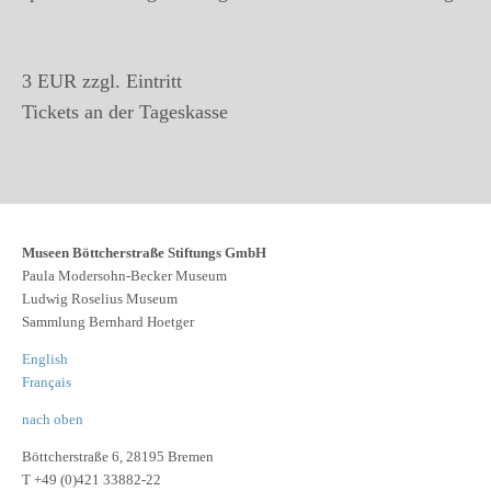
3 EUR zzgl. Eintritt
Tickets an der Tageskasse
Museen Böttcherstraße Stiftungs GmbH
Paula Modersohn-Becker Museum
Ludwig Roselius Museum
Sammlung Bernhard Hoetger
English
Français
nach oben
Böttcherstraße 6, 28195 Bremen
T +49 (0)421 33882-22