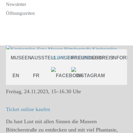
Newsletter
Öffnungszeiten
Kleckse, Kunst und Abenteuer
MUSEEN
AUSSTELLUNGEN
KUNST ERLEBEN
FREUNDESKREIS
SHOP
INFORMA
Kinderatelier
EN
FR
Kleckse, Kunst und Abenteuer
Freitag, 24.11.2023, 15–16.30 Uhr
Ticket online kaufen
Du hast Lust mit allen Sinnen die Museen
Böttcherstraße zu entdecken und mit viel Phantasie,