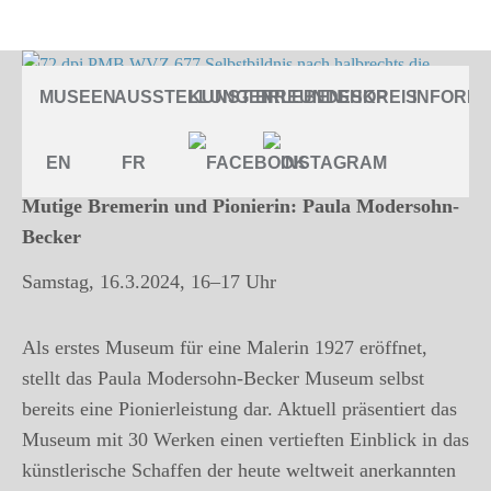
Mutige Bremerin und Pionierin: Paula
MUSEEN
AUSSTELLUNGEN
KUNST ERLEBEN
FREUNDESKREIS
SHOP
INFORMA
Modersohn-Becker
Führung im Rahmen des Internationalen
EN
FR
Frauentags
Mutige Bremerin und Pionierin: Paula Modersohn-
Becker
Samstag, 16.3.2024, 16–17 Uhr
Als erstes Museum für eine Malerin 1927 eröffnet,
stellt das Paula Modersohn-Becker Museum selbst
bereits eine Pionierleistung dar. Aktuell präsentiert das
Museum mit 30 Werken einen vertieften Einblick in das
künstlerische Schaffen der heute weltweit anerkannten