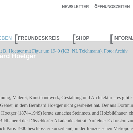
NEWSLETTER
ÖFFNUNGSZEITEN
[
[
[
EBEN
FREUNDESKREIS
SHOP
INFORM
hard Hoetger
hnung, Malerei, Kunsthandwerk, Gestaltung und Architektur – es gibt 
s Gebiet, in dem Bernhard Hoetger nicht gearbeitet hat. Der aus Dortmu
oetger (1874–1949) lernte zunächst Steinmetz und Holzbildhauer, ehe
 Bildhauerei der Düsseldorfer Akademie eintrat. Auf einer Exkursion zu
ach Paris 1900 beschloss er kurzerhand, in der französischen Metropole