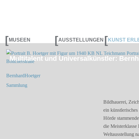
[
[
[
MUSEEN
AUSSTELLUNGEN
KUNST ERL
Multitalent und Universalkünstler: Bern
BernhardHoetger
Sammlung
Bildhauerei, Zeic
ein künstlerische
Hörde stammende H
die Meisterklasse
Weltausstellung n