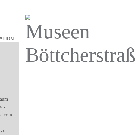
ATION
kaum
nd-
 er in
r
 zu