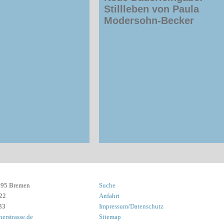
Stillleben von Paula
Modersohn-Becker
8195 Bremen
Suche
22
Anfahrt
33
Impressum/Datenschutz
erstrasse.de
Sitemap