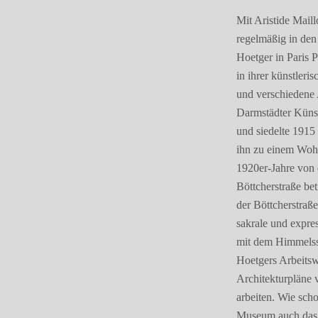
Mit Aristide Maill
regelmäßig in de
Hoetger in Paris 
in ihrer künstleri
und verschiedene 
Darmstädter Küns
und siedelte 1915
ihn zu einem Wohn
1920er-Jahre von
Böttcherstraße be
der Böttcherstraße
sakrale und expre
mit dem Himmelss
Hoetgers Arbeitsw
Architekturpläne v
arbeiten. Wie sch
Museum auch das I