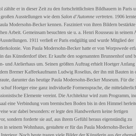
ol zählte er in dieser Zeit zu den fortschrittlichsten Bildhauern in Paris
n großen Ausstellungen wie dem
Salon d’Automne vertreten
. 1906 lernt
Paula Modersohn-Becker kennen. Fasziniert von ihren Bildern bestärkte 
schen Arbeit. Gemeinsam besuchten sie u. a. Henri Rousseau in seinem A
Ausstellungen. 1911 verließ er Paris endgültig und wurde Mitglied der
tlerkolonie. Von Paula Modersohn-Becker hatte er von Worpswede erf
 in das Künstlerdorf über. Er kaufte den sogenannten Brunnenhof und b
- und Atelierhaus um. Seinen größten Auftrag erhielt Hoetger Anfang
 dem Bremer Kaffeekaufmann Ludwig Roselius, der ihn mit Bauten in 
traute, darunter das heutige Paula Modersohn-Becker Museum. Für die
 schuf Hoetger eine ganz individuelle Formensprache, die mittelalterlic
ssionistische Elemente vereint. Die Architektur wird zum Programm, in
aal eine Verbindung vom bremischen Boden bis in den Himmel herleite
eise war dabei besonders: er legte den Handwerkern keine fertigen
or, sondern forderte sie auf, aus ihrem Gefühl heraus eigenständig zu
on in seinem Wohnhaus, gestaltete er für das Paula Modersohn-Becker
nterieur. Noch heute tragen viele Bilder der Künstlerin aus der ehema