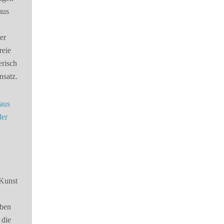
aus
er
reie
erisch
nsatz.
 Kunst
n
aben
 die