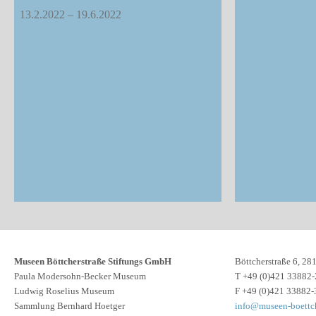
13.2.2022 – 19.6.2022
Museen Böttcherstraße Stiftungs GmbH
Böttcherstraße 6, 2
Paula Modersohn-Becker Museum
T +49 (0)421 33882-
Ludwig Roselius Museum
F +49 (0)421 33882-
Sammlung Bernhard Hoetger
info@museen-boettch