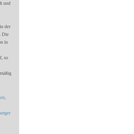
dt und
in der
. Die
on in
f, so
elmäßig