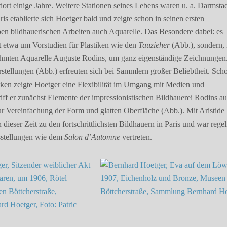
dort einige Jahre. Weitere Stationen seines Lebens waren u. a. Darmsta
s etablierte sich Hoetger bald und zeigte schon in seinen ersten
en bildhauerischen Arbeiten auch Aquarelle. Das Besondere dabei: es
ht etwa um Vorstudien für Plastiken wie den
Tauzieher
(Abb.), sondern, 
ühmten Aquarelle Auguste Rodins, um ganz eigenständige Zeichnungen
rstellungen (Abb.) erfreuten sich bei Sammlern großer Beliebtheit. Sch
ken zeigte Hoetger eine Flexibilität im Umgang mit Medien und
iff er zunächst Elemente der impressionistischen Bildhauerei Rodins au
ur Vereinfachung der Form und glatten Oberfläche (Abb.). Mit Aristide
in dieser Zeit zu den fortschrittlichsten Bildhauern in Paris und war reg
sstellungen wie dem
Salon d’Automne
vertreten.