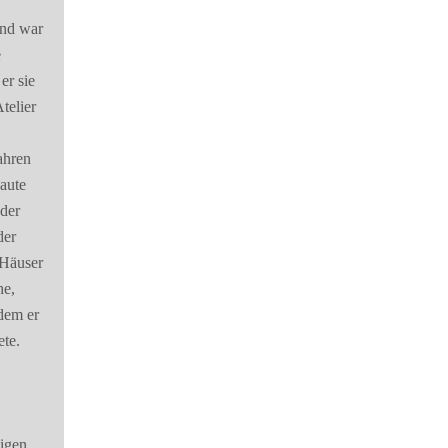
 und war
e
er sie
telier
ahren
aute
 der
der
 Häuser
he,
dem er
te.
ligen